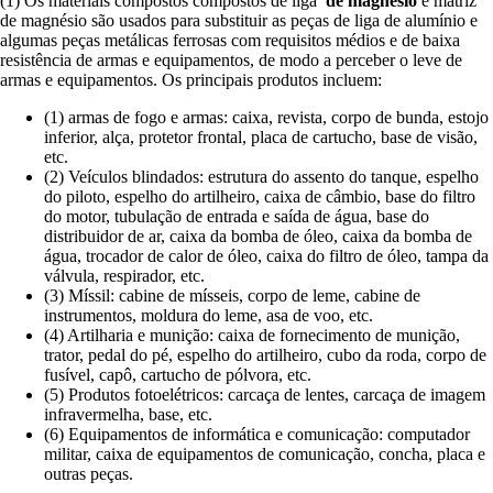
(1) Os materiais compostos compostos de liga
de magnésio
e matriz
de magnésio são usados para substituir as peças de liga de alumínio e
algumas peças metálicas ferrosas com requisitos médios e de baixa
resistência de armas e equipamentos, de modo a perceber o leve de
armas e equipamentos. Os principais produtos incluem:
(1) armas de fogo e armas: caixa, revista, corpo de bunda, estojo
inferior, alça, protetor frontal, placa de cartucho, base de visão,
etc.
(2) Veículos blindados: estrutura do assento do tanque, espelho
do piloto, espelho do artilheiro, caixa de câmbio, base do filtro
do motor, tubulação de entrada e saída de água, base do
distribuidor de ar, caixa da bomba de óleo, caixa da bomba de
água, trocador de calor de óleo, caixa do filtro de óleo, tampa da
válvula, respirador, etc.
(3) Míssil: cabine de mísseis, corpo de leme, cabine de
instrumentos, moldura do leme, asa de voo, etc.
(4) Artilharia e munição: caixa de fornecimento de munição,
trator, pedal do pé, espelho do artilheiro, cubo da roda, corpo de
fusível, capô, cartucho de pólvora, etc.
(5) Produtos fotoelétricos: carcaça de lentes, carcaça de imagem
infravermelha, base, etc.
(6) Equipamentos de informática e comunicação: computador
militar, caixa de equipamentos de comunicação, concha, placa e
outras peças.