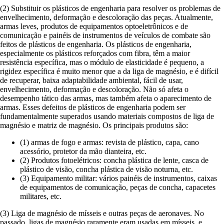
(2) Substituir os plásticos de engenharia para resolver os problemas de
envelhecimento, deformação e descoloração das peças. Atualmente,
armas leves, produtos de equipamentos optoeletrônicos e de
comunicação e painéis de instrumentos de veículos de combate são
feitos de plásticos de engenharia. Os plásticos de engenharia,
especialmente os plásticos reforçados com fibra, têm a maior
resistência específica, mas o módulo de elasticidade é pequeno, a
rigidez específica é muito menor que a da liga de magnésio, e é difícil
de recuperar, baixa adaptabilidade ambiental, fácil de usar,
envelhecimento, deformação e descoloração. Não só afeta o
desempenho tático das armas, mas também afeta o aparecimento de
armas. Esses defeitos de plásticos de engenharia podem ser
fundamentalmente superados usando materiais compostos de liga de
magnésio e matriz de magnésio. Os principais produtos são:
(1) armas de fogo e armas: revista de plástico, capa, cano
acessório, protetor da mão dianteira, etc.
(2) Produtos fotoelétricos: concha plástica de lente, casca de
plástico de visão, concha plástica de visão noturna, etc.
(3) Equipamento militar: vários painéis de instrumentos, caixas
de equipamentos de comunicação, peças de concha, capacetes
militares, etc.
(3) Liga de magnésio de mísseis e outras peças de aeronaves. No
passado, ligas de magnésio raramente eram usadas em mísseis, e