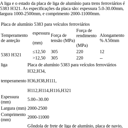
A liga e o estado da placa de liga de alumínio para trens ferroviários é
5383 H321. As especificações da placa são: espessura 5.0-30.00mm,
largura 1000-2500mm, e comprimento 2000-11000mm.
Placa de alumínio 5383 para veículos ferroviários
Força de
espessura
Temperamento
Força de
Alongamento
rendimento
de anteção
tensão (MPa)
% A50mm
(mm)
(MPa)
≤12,50
305
220
12
5383 H321
>12,50
305
220
--
liga
Placa de alumínio 5383 para veículos ferroviários
H32,H34,
temperamento
H36,H38,H111,
H112,H114,H116,H321
Espessura
5.00--30.00
(mm)
Largura (mm)
2000-2500
Comprimento
2000-11000
(mm)
Gôndola de frete de liga de alumínio, placa de navio,