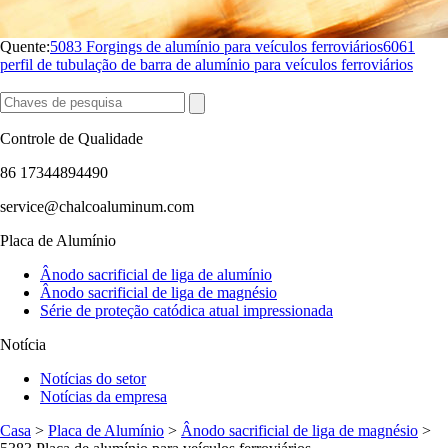
Quente:
5083 Forgings de alumínio para veículos ferroviários
6061
perfil de tubulação de barra de alumínio para veículos ferroviários
Controle de Qualidade
86 17344894490
service@chalcoaluminum.com
Placa de Alumínio
Ânodo sacrificial de liga de alumínio
Ânodo sacrificial de liga de magnésio
Série de proteção catódica atual impressionada
Notícia
Notícias do setor
Notícias da empresa
Casa
>
Placa de Alumínio
>
Ânodo sacrificial de liga de magnésio
>