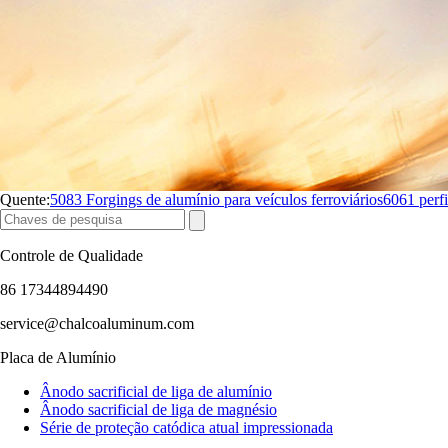
Quente:
5083 Forgings de alumínio para veículos ferroviários
6061 perfi
Controle de Qualidade
86 17344894490
service@chalcoaluminum.com
Placa de Alumínio
Ânodo sacrificial de liga de alumínio
Ânodo sacrificial de liga de magnésio
Série de proteção catódica atual impressionada