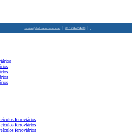
service@chalcoaluminum.com
86 17344894490
iários
ários
ários
ários
ários
eículos ferroviários
eículos ferroviários
eículos ferroviários